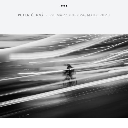
…
PETER ČERNÝ
23. MÄRZ 2023
24. MÄRZ 2023
POSTED ON