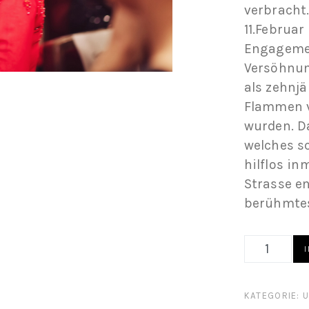
verbracht
11.Februar
Engagemen
Versöhnun
als zehnj
Flammen v
wurden. D
welches s
hilflos in
Strasse en
berühmtes
KIM PHUC PH
KATEGORIE:
U