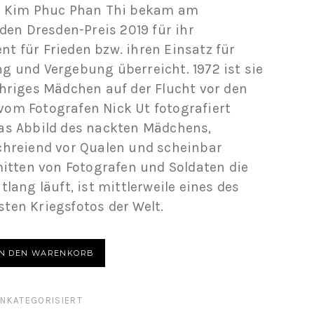
. Kim Phuc Phan Thi bekam am
 den Dresden-Preis 2019 für ihr
t für Frieden bzw. ihren Einsatz für
g und Vergebung überreicht. 1972 ist sie
ähriges Mädchen auf der Flucht vor den
om Fotografen Nick Ut fotografiert
as Abbild des nackten Mädchens,
chreiend vor Qualen und scheinbar
mitten von Fotografen und Soldaten die
tlang läuft, ist mittlerweile eines des
ten Kriegsfotos der Welt.
AN THI BEIM DRESDNER FRIEDENSPREIS 2019 MENGE
IN DEN WARENKORB
NKATEGORISIERT