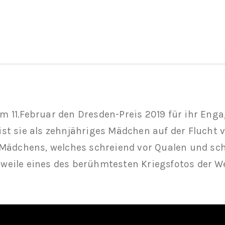
 11.Februar den Dresden-Preis 2019 für ihr Enga
st sie als zehnjähriges Mädchen auf der Flucht
 Mädchens, welches schreiend vor Qualen und sch
erweile eines des berühmtesten Kriegsfotos der We