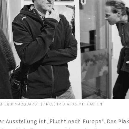
F ERIK MARQUARDT (LINKS) IM DIALOG MIT GÄSTEN.
der Ausstellung ist „Flucht nach Europa“. Das Plak