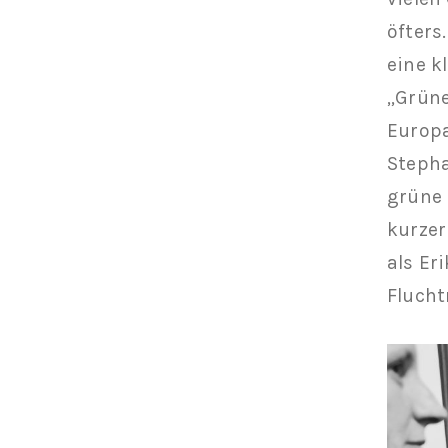
öfters
eine k
„Grüne
Europ
Stepha
grüne 
kurzer
als Er
Flucht