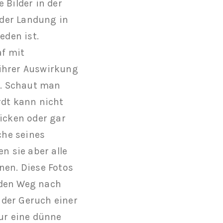
 Bilder in der
 der Landung in
den ist.
af mit
 ihrer Auswirkung
en. Schaut man
rdt kann nicht
licken oder gar
che seines
n sie aber alle
nen. Diese Fotos
 den Weg nach
 der Geruch einer
nur eine dünne