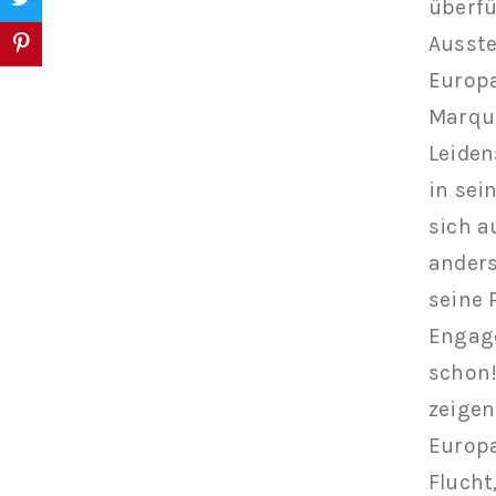
überfü
Ausste
Europa
Marqua
Leiden
in sei
sich a
anders
seine 
Engage
schon!
zeigen
Europa
Flucht