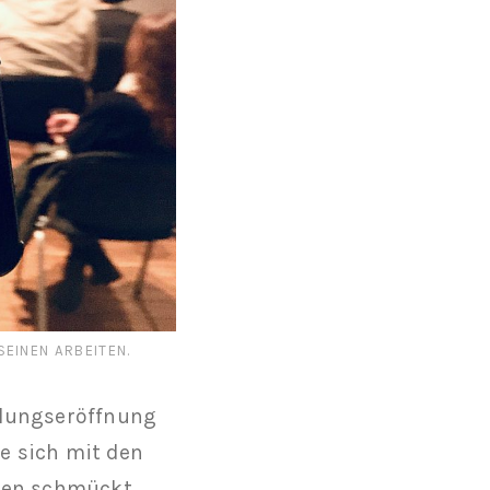
EINEN ARBEITEN.
llungseröffnung
ie sich mit den
zen schmückt,