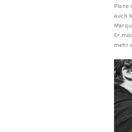
Plane 
auch k
Marqua
Er möc
mehr a