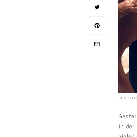
DER FOT
Gester
in der
vielen