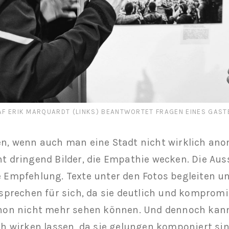
F ERIK MARQUARDT (LINKS) BEANTWORTET FRAGEN EINES GAST
n, wenn auch man eine Stadt nicht wirklich ano
t dringend Bilder, die Empathie wecken. Die Auss
 Empfehlung. Texte unter den Fotos begleiten un
 sprechen für sich, da sie deutlich und kompromi
hon nicht mehr sehen können. Und dennoch kann
ch wirken lassen, da sie gelungen komponiert si