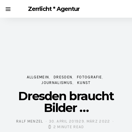
Zerrlicht * Agentur
ALLGEMEIN
DRESDEN
FOTOGRAFIE
JOURNALISMUS
KUNST
Dresden braucht
Bilder …
RALF MENZEL
30. APRIL 2019
29. MÄRZ 2022
POSTED ON
2 MINUTE READ