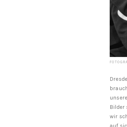
FOTOGRA
Dresde
brauch
unsere
Bilder
wir sc
auf si