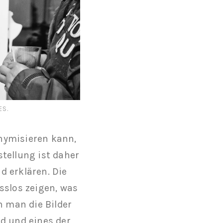
ES.
nymisieren kann,
tellung ist daher
d erklären. Die
sslos zeigen, was
 man die Bilder
nd und eines der